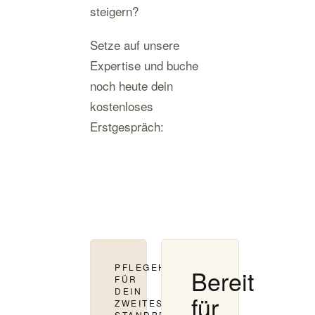
steigern?
Setze auf unsere
Expertise und buche
noch heute dein
kostenloses
Erstgespräch:
PFLEGEHINWEISE
Bereit
FÜR
DEIN
für
ZWEITES
STANDBEIN