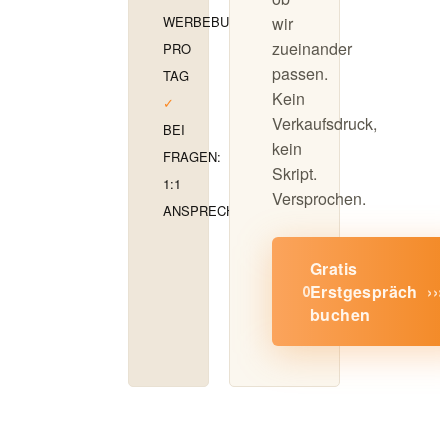
WERBEBUDGET
wir
zueinander
PRO
passen.
TAG
Kein
✓
Verkaufsdruck,
BEI
kein
FRAGEN:
Skript.
1:1
Versprochen.
ANSPRECHPARTNER
Gratis
Erstgespräch
›››
buchen