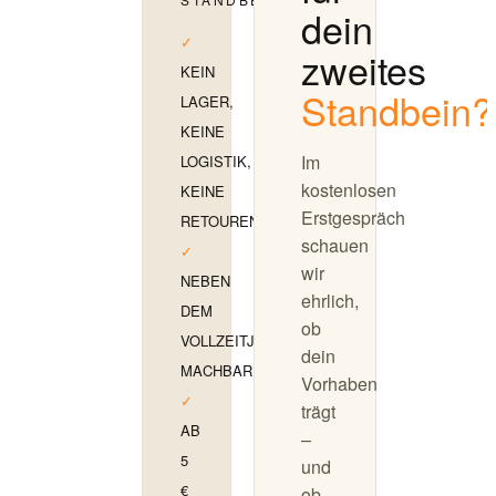
dein
✓
zweites
KEIN
Standbein?
LAGER,
KEINE
Im
LOGISTIK,
kostenlosen
KEINE
Erstgespräch
RETOUREN
schauen
✓
wir
NEBEN
ehrlich,
DEM
ob
VOLLZEITJOB
dein
MACHBAR
Vorhaben
✓
trägt
AB
–
5
und
€
ob