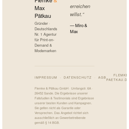
erreichen
Max
willst.“
Pätkau
Gründer ·
— Miro &
Deutschlands
Max
Nr. 1 Agentur
für Print-on-
Demand &
Modemarken
FLEMKE
IMPRESSUM
·
DATENSCHUTZ
·
AGB
PAETKAU.D
Flemke & Pätkau GmbH · Umfangstr. 6A ·
26452 Sande. Die Ergebnisse unserer
Fallstudien & Testimonials sind Ergebnisse
unserer besten Kunden und Kampagnen.
Sie gelten nicht als Garantie oder
Versprechen. Das Angebot richtet sich
ausschließlich an Gewerbetreibende
gemäß § 14 BGB.